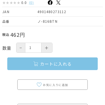
0.0
(
0
)
4901480273112
JAN
ノ-816BTN
品番
462
円
税込
−
＋
数量
カートに入れる