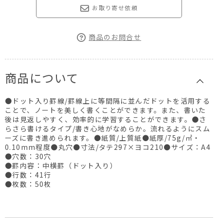
お取り寄せ依頼
商品のお問合せ
商品について
●ドット入り罫線/罫線上に等間隔に並んだドットを活用する
ことで、ノートを美しく書くことができます。また、書いた
後は見返しやすく、効率的に学習することができます。●さ
らさら書けるタイプ/書き心地がなめらか。流れるようにスム
ーズに書き進められます。●紙質/上質紙●紙厚/75g/㎡・
0.10mm程度●丸穴●寸法/タテ297×ヨコ210●サイズ：A4
●穴数：30穴
●罫内容：中横罫（ドット入り）
●行数：41行
●枚数：50枚