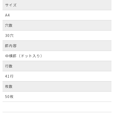
サイズ
A4
穴数
30穴
罫内容
中横罫（ドット入り）
行数
41行
枚数
50枚