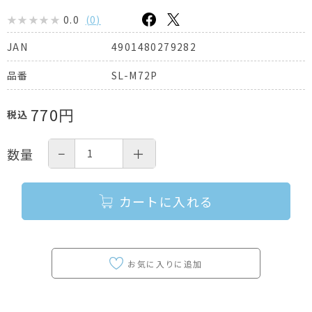
0.0
(
0
)
4901480279282
JAN
SL-M72P
品番
770
円
税込
−
＋
数量
カートに入れる