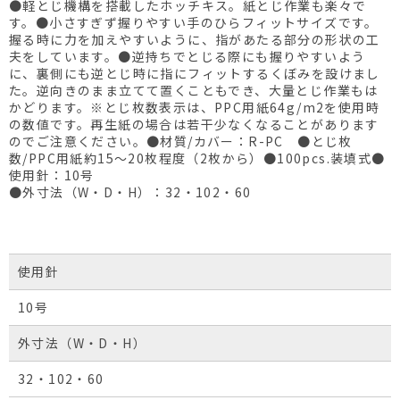
●軽とじ機構を搭載したホッチキス。紙とじ作業も楽々で
す。●小さすぎず握りやすい手のひらフィットサイズです。
握る時に力を加えやすいように、指があたる部分の形状の工
夫をしています。●逆持ちでとじる際にも握りやすいよう
に、裏側にも逆とじ時に指にフィットするくぼみを設けまし
た。逆向きのまま立てて置くこともでき、大量とじ作業もは
かどります。※とじ枚数表示は、PPC用紙64g/m2を使用時
の数値です。再生紙の場合は若干少なくなることがあります
のでご注意ください。●材質/カバー：R-PC ●とじ枚
数/PPC用紙約15～20枚程度（2枚から）●100pcs.装填式●
使用針：10号
●外寸法（W・D・H）：32・102・60
使用針
10号
外寸法（W・D・H）
32・102・60