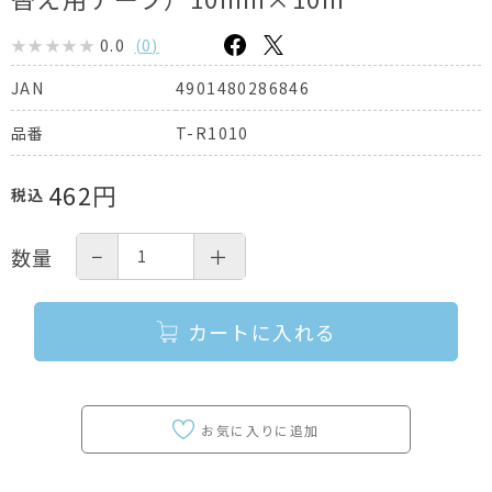
0.0
(
0
)
4901480286846
JAN
T-R1010
品番
462
円
税込
−
＋
数量
カートに入れる