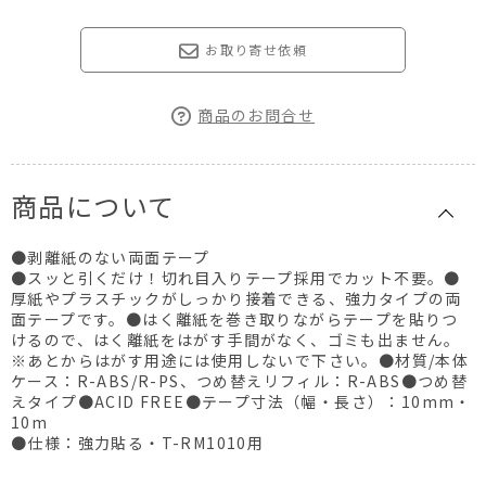
お取り寄せ依頼
商品のお問合せ
商品について
●剥離紙のない両面テープ
●スッと引くだけ！切れ目入りテープ採用でカット不要。●
厚紙やプラスチックがしっかり接着できる、強力タイプの両
面テープです。●はく離紙を巻き取りながらテープを貼りつ
けるので、はく離紙をはがす手間がなく、ゴミも出ません。
※あとからはがす用途には使用しないで下さい。●材質/本体
ケース：R-ABS/R-PS、つめ替えリフィル：R-ABS●つめ替
えタイプ●ACID FREE●テープ寸法（幅・長さ）：10mm・
10m
●仕様：強力貼る・T-RM1010用