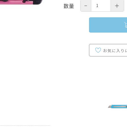
−
＋
数量