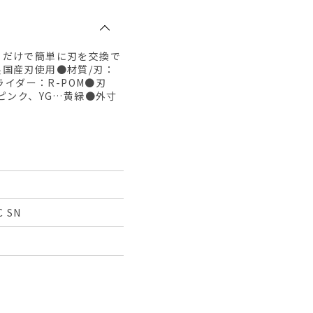
るだけで簡単に刃を交換で
国産刃使用●材質/刃：
ライダー：R-POM●刃
ピンク、YG…黄緑●外寸
C SN