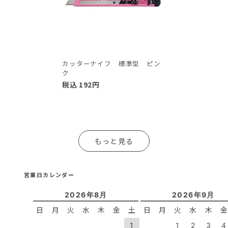
カッターナイフ 標準型 ピン
ク
税込
192
円
もっと見る
営業日カレンダー
2026年8月
2026年9月
日
月
火
水
木
金
土
日
月
火
水
木
1
1
2
3
4