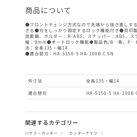
商品について
●フロントチェンジ方式なので先端から抜き差しす
きる●刃をしっかり固定するロック機能付き●貝印製
炭素鋼、ホルダー：R-ABS、スナッパー：ABS、ス
幅：9mm●オートロック機能◆製品色/B…青、P…
法：全長135・幅14
●適合替刃：HA-S150-5 HA-100B C SN
外寸法
全長135・幅14
適合替刃
HA-S150-5 HA-100B 
関連するカテゴリー
ハサミ・カッター
カッターナイフ