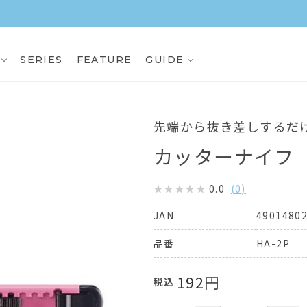
3,000円（税込）以上ご購入で送料無料
SERIES
FEATURE
GUIDE
先端から抜き差しするだ
カッターナイフ
0.0
(
0
)
4901480
JAN
HA-2P
品番
192
円
税込