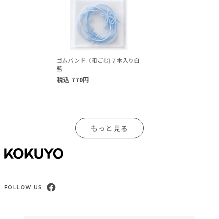
ゴムバンド（和ごむ)７本入り白
藍
税込
770
円
もっと見る
FOLLOW US