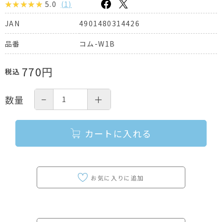
5.0
(
1
)
4901480314426
JAN
コム-W1B
品番
770
円
税込
−
＋
数量
カートに入れる