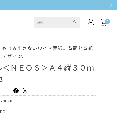
0
てもはみ出さないワイド表紙。背面と背紙
たデザイン。
ル＜ＮＥＯＳ＞Ａ４縦３０ｍ
色
329628
0DG