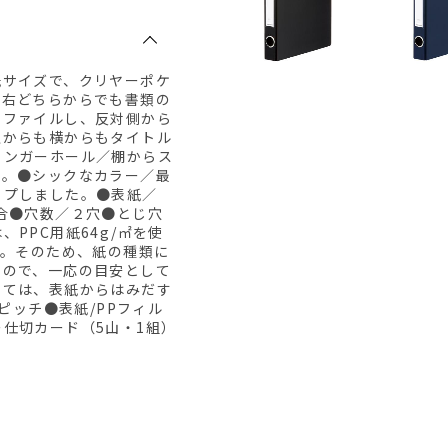
紙サイズで、クリヤーポケ
左右どちらからでも書類の
をファイルし、反対側から
上からも横からもタイトル
ィンガーホール／棚からス
き。●シックなカラー／最
ップしました。●表紙／
合●穴数／２穴●とじ穴
PPC用紙64g/㎡を使
す。そのため、紙の種類に
すので、一応の目安として
っては、表紙からはみだす
ピッチ●表紙/PPフィル
仕切カード（5山・1組）