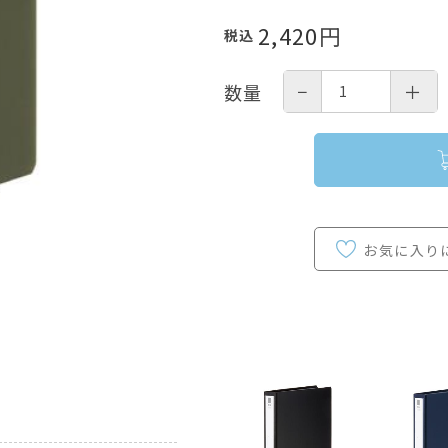
2,420
円
税込
−
＋
数量