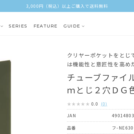
3,000円（税込）以上ご購入で送料無料
SERIES
FEATURE
GUIDE
クリヤーポケットをとじ
は機能性と意匠性を高め
チューブファイ
ｍとじ２穴ＤＧ
0.0
(
0
)
4901480
JAN
フ-NE63
品番