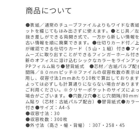
商品について
●表紙／通常のチューブファイルよりもワイドな表
ットを綴じてもはみ出さずに使えます。●とじ具／
抜き差しができる両開き式で、一方から新しい情報
古い情報を順に廃棄できます。●仕切りカード付／
が確認できる仕切りカード（５山・１組）付き●フ
ムーズに取り出すことができるフィンガーホール付
新のオフィスに溶け込むシックなカラーをラインア
PPフィルム貼り●替背紙式 ●芯材／古紙パルプ配
間隔／８０ｍｍピッチ※ファイルの収容枚数の表示は、
用し、収容寸法1mmあたり10枚で算出しておりま
よっては必ずしも計算通りにならない場合がありま
ご利用ください。※クリヤーポケットのサイズによ
場合がございます。●穴数/2穴●とじ穴間隔/80mm
ム貼り（芯材：古紙パルプ配合）●替背紙式●カラー
付き●サイズ：A4-S
●収容寸法：30
●収容枚数：300枚
●外寸法（高さ・幅・背幅）：307・258・45