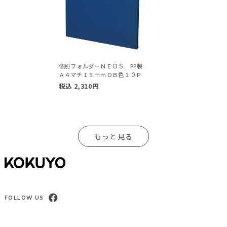
個別フォルダーＮＥＯＳ PP製
Ａ４マチ１５ｍｍＤＢ色１０Ｐ
税込
2,310
円
もっと見る
FOLLOW US