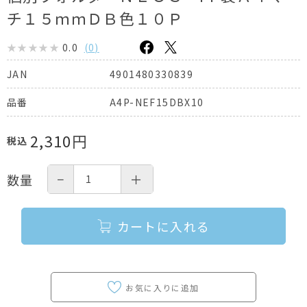
チ１５ｍｍＤＢ色１０Ｐ
0.0
(
0
)
4901480330839
JAN
A4P-NEF15DBX10
品番
2,310
円
税込
−
＋
数量
カートに入れる