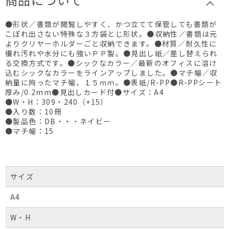
●形状／書類が閲覧しやすく、かつ立てて保管しても書類が
こぼれ出さない特殊な３方袋とじ形状。●収納性／書類は元
よりクリヤーホルダーごと収納できます。●材質／耐久性に
優れ汚れや水分にも強いＰＰ製。●見出し紙／差し替えられ
る交換方式です。●シックなカラー／最新のオフィスに溶け
込むシックなカラーをラインアップしました。●マチ幅／収
納量に拘ったマチ幅、１５ｍｍ。●表紙/R-PP●R-PPシート
厚み/0.2mm●見出しカード付●サイズ：A4
●W・H：309・240（+15）
●入り数：10冊
●製品色：DB・・・ネイビー
●マチ幅：15
サイズ
A4
W・H