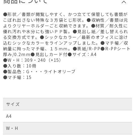
●形状／書類が閲覧しやすく、かつ立てて保管しても書類が
こぼれ出さない特殊な３方袋とじ形状。●収納性／書類は元
よりクリヤーホルダーごと収納できます。●材質／耐久性に
優れ汚れや水分にも強いＰＰ製。●見出し紙／差し替えられ
る交換方式です。●シックなカラー／最新のオフィスに溶け
込むシックなカラーをラインアップしました。●マチ幅／収
納量に拘ったマチ幅、１５ｍｍ。●表紙/R-PP●R-PPシート
厚み/0.2mm●見出しカード付●サイズ：A4
●W・H：309・240（+15）
●入り数：10冊
●製品色：G・・・ライトオリーブ
●マチ幅：15
サイズ
A4
W・H