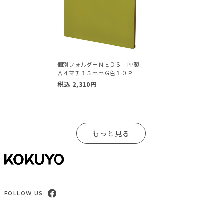
個別フォルダーＮＥＯＳ PP製
Ａ４マチ１５ｍｍＧ色１０Ｐ
税込
2,310
円
もっと見る
FOLLOW US