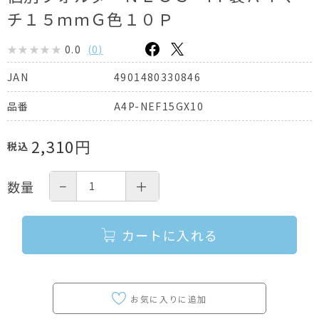
チ１５ｍｍＧ色１０Ｐ
0.0
(
0
)
4901480330846
JAN
A4P-NEF15GX10
品番
2,310
円
税込
−
＋
数量
カートに入れる