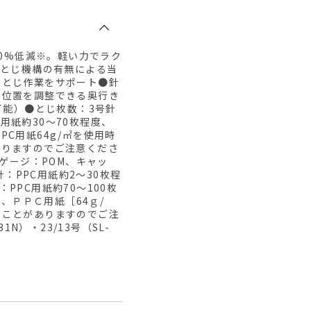
50%低減※。軽い力でラク
軽とじ機構の有無による当
、とじ作業をサポート●針
る位置を調整できる奥行き
可能）●とじ枚数：3号針
C用紙約30～70枚程度、
PPC用紙64g/㎡を使用時
ありますのでご注意くださ
、ゲージ：POM、キャッ
針：PPC用紙約2～30枚程
：PPC用紙約70～100枚
は、ＰＰＣ用紙［64ｇ/
ることがありますのでご注
N）・23/13号（SL-