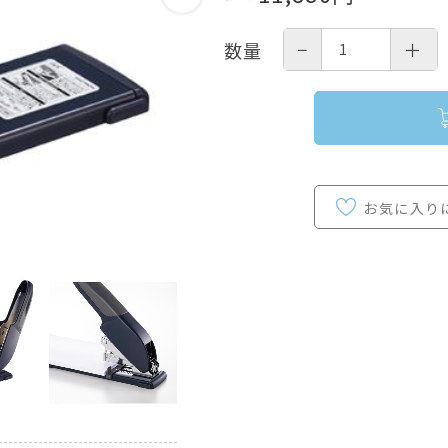
−
＋
数量