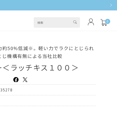
0
力約50%低減※。軽い力でラクにとじられ
とじ機構有無による当社比較
ー＜ラッチキス１００＞
335278