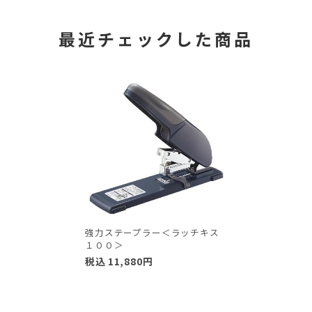
最近チェックした商品
強力ステープラー＜ラッチキス
１００＞
税込
11,880
円