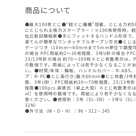
商品について
●最大100枚とじ●“軽とじ機構”搭載、とじる力約
にとじられる強力ステープラー！※100枚使用時、
社比較試験結果●手にフィットするハンドル形状で
装てんが簡単なワンタッチフルオープン方式●とじ
ゲージつき（10mm～60mmまで5mm単位で調整
の場合 PPC用紙約2～30枚程度、3号U針の場合 PP
23/13号針の場合 約70～100枚※とじ枚数表示は、
の数値です。用紙によっては若干少なくなることが
い。●材質/本体：鋼板、ハンドルカバー：R-ABS
プ：R-PC●とじ奥行き/最大60mm●とじ枚数/3号
度、3号U針：PPC用紙約30～70枚程度、23/13号針
程度●100pcs.装填式（卓上大型）※とじ枚数表示
㎡］を使用時の数値です。用紙により若干少なくな
意ください。●使用針：3号（SL-3N）・3号U（SL-31
32N）
●外寸法（W・D・H）：96・312・245