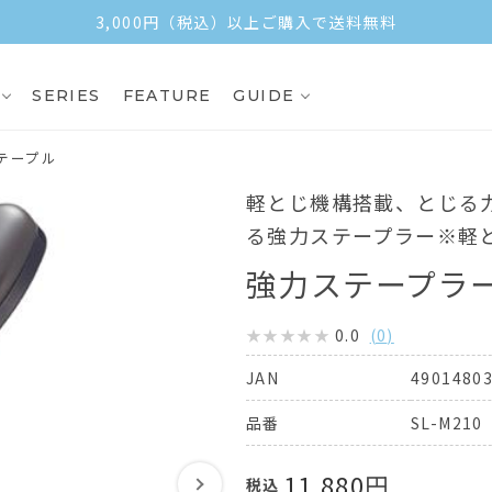
3,000円（税込）以上ご購入で送料無料
SERIES
FEATURE
GUIDE
テープル
軽とじ機構搭載、とじる
る強力ステープラー※軽
強力ステープラ
0.0
(
0
)
4901480
JAN
SL-M210
品番
11,880
円
税込