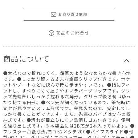
お取り寄せ依頼
商品のお問合せ
商品について
●太芯なので折れにくく、鉛筆のようななめらかな書き心地
です。●しっかり留まる丈夫な金属クリップ付きです。ポケ
ットやノートなどに挟んで持ち歩きやすいです。●指にフィ
ットし、すべりにくく握りやすいラバーグリップです。グリ
ップ先端部はしっかり握れる六角形。グリップ後ろ側はゆっ
たり持てる円形。●ペン先が細くなっているので、筆記時に
文字が見やすいスリム形状です。金属製なので、安定してし
っかり書くことができます。また、先端のパイプは安心の収
納式です。●汚れが目立ちにくい黒消しゴム付きです。便利
な繰り出し式です。※本製品には2B芯が2本入っています。●
ブリスター台紙寸法/ヨコ52×タテ200●パイプスライド●材
質/軸：PC、グリップ：エラストマー、クリップ：スチール●