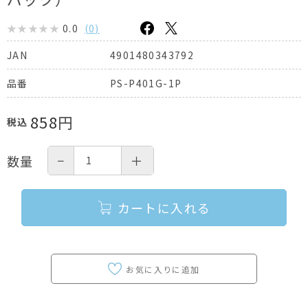
0.0
(
0
)
4901480343792
JAN
PS-P401G-1P
品番
858
円
税込
−
＋
数量
カートに入れる