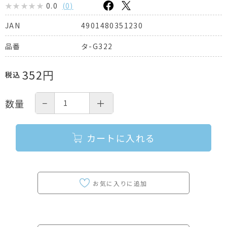
0.0
(
0
)
4901480351230
JAN
タ-G322
品番
352
円
税込
−
＋
数量
カートに入れる