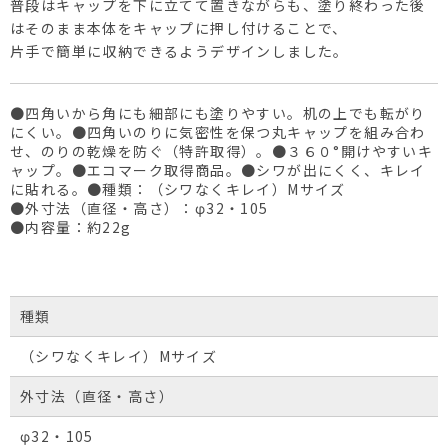
普段はキャップを下に立てて置きながらも、塗り終わった後
はそのまま本体をキャップに押し付けることで、
片手で簡単に収納できるようデザインしました。
●四角いから角にも細部にも塗りやすい。机の上でも転がり
にくい。●四角いのりに気密性を保つ丸キャップを組み合わ
せ、のりの乾燥を防ぐ（特許取得）。●３６０°開けやすいキ
ャップ。●エコマーク取得商品。●シワが出にくく、キレイ
に貼れる。●種類：（シワなくキレイ）Mサイズ
●外寸法（直径・高さ）：φ32・105
●内容量：約22g
種類
（シワなくキレイ）Mサイズ
外寸法（直径・高さ）
φ32・105