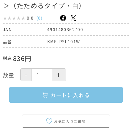
＞（たためるタイプ・白）
0.0
(
0
)
4901480362700
JAN
KME-PSL101W
品番
836
円
税込
−
＋
数量
カートに入れる