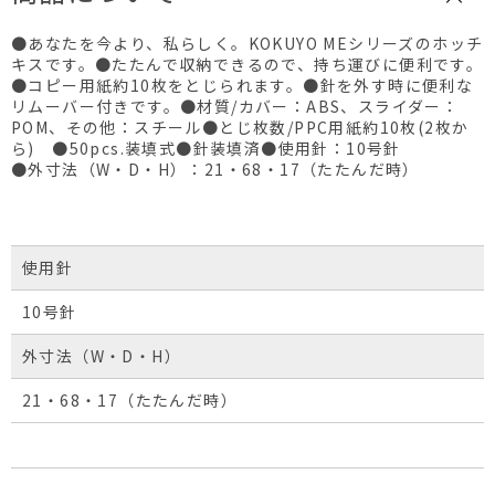
●あなたを今より、私らしく。KOKUYO MEシリーズのホッチ
キスです。●たたんで収納できるので、持ち運びに便利です。
●コピー用紙約10枚をとじられます。●針を外す時に便利な
リムーバー付きです。●材質/カバー：ABS、スライダー：
POM、その他：スチール●とじ枚数/PPC用紙約10枚(2枚か
ら) ●50pcs.装填式●針装填済●使用針：10号針
●外寸法（W・D・H）：21・68・17（たたんだ時）
使用針
10号針
外寸法（W・D・H）
21・68・17（たたんだ時）