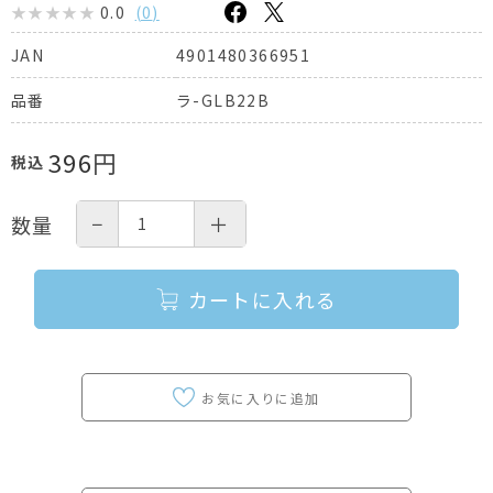
0.0
(
0
)
4901480366951
JAN
ラ-GLB22B
品番
396
円
税込
−
＋
数量
カートに入れる