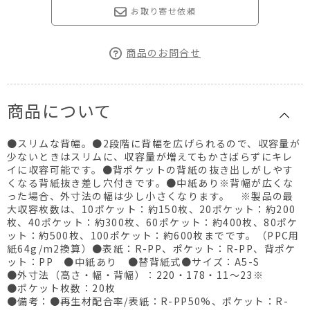
お取り寄せ依頼
商品のお問合せ
商品について
●スリムな背幅。●2段階に背幅を広げられるので、収容量が
少ないときはスリムに、収容量が増えてもかさばらずにキレ
イに収容可能です。●背ポケットの背紙の抜き出しがしやす
くなる背紙抜き差し穴付きです。●中紙あり※背幅が広くな
った場合、外寸法の幅は少し小さくなります。 ※製品の最
大収容枚数は、10ポケット：約150枚、20ポケット：約200
枚、40ポケット：約300枚、60ポケット：約400枚、80ポケ
ット：約500枚、100ポケット：約600枚までです。（PPC用
紙64g/m2換算）●表紙：R-PP、ポケット：R-PP、背ポケ
ット：PP ●中紙あり ●替背紙式●サイズ：A5-S
●外寸法（高さ・幅・背幅）：220・178・11～23※
●ポケット枚数：20枚
●備考：●再生材配合率/表紙：R-PP50%、ポケット：R-