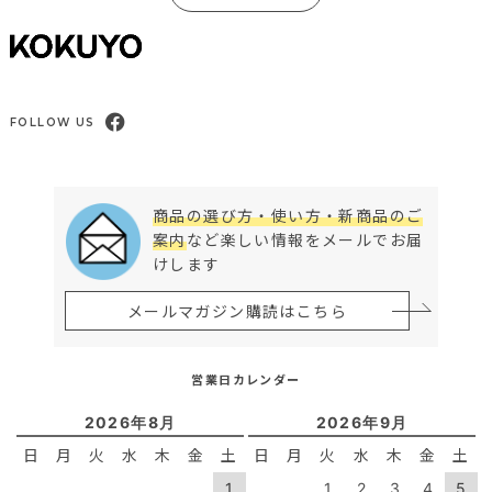
FOLLOW US
商品の選び方・使い方・新商品のご
案内
など楽しい情報をメールでお届
けします
メールマガジン購読はこちら
営業日カレンダー
2026年8月
2026年9月
日
月
火
水
木
金
土
日
月
火
水
木
金
土
1
1
2
3
4
5