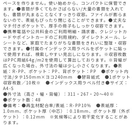
ペースを作りません。使い始めから、コンパクトに保管でき
ます。●書類が多くてもかさばらない/大量の書類を入れて
も、書類が丸まることなくすっきり収容。ファイルが膨らま
ないので、表紙もぴったり閉じることができます。●丈夫な
マチ付きポケットで、厚手の冊子もしっかり収容できます。
●携帯電話や公共料金のご利用明細・請求書、クレジットカ
ードやポイントカードのご利用規約、ダイレクトメール、レ
シートなど、家庭でたまりがちな書類をきれいに整理・収容
できます。●付属のインデックス用ラベルをポケットに貼っ
て使用すれば、検索しやすい見出しになります。※収容枚数
はPPC用紙64g/m2を使用して算出しております。※背幅が
広くなった場合、外寸法の幅は少し小さくなります。●表
紙：R-PP、ポケット：PP、背ポケット：PP ●ポケット内
寸法/タテ150mm×ヨコ240mm ●替背紙式 ●1ポケット
収容枚数／10枚※ ●インデックス用ラベル付き●サイズ：
A4-S
●外寸法（高さ・幅・背幅）：311・267・20～40※
●ポケット数：48
●備考：●再生材配合率/表紙：R-PP10％ ●表紙厚：
1.0mm、ポケット厚（中芯）：0.18mm、ポケット厚（外ポ
ケット）：0.12mm ※気候等により若干変化することがあ
ります。