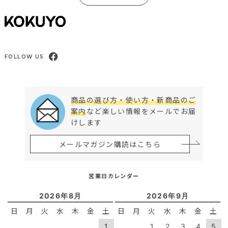
FOLLOW US
商品の選び方・使い方・新商品のご
案内
など楽しい情報をメールでお届
けします
メールマガジン購読はこちら
営業日カレンダー
2026年8月
2026年9月
日
月
火
水
木
金
土
日
月
火
水
木
金
土
1
1
2
3
4
5