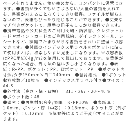
ペースを作りません。使い始めから、コンパクトに保管でき
ます。●書類が多くてもかさばらない/大量の書類を入れて
も、書類が丸まることなくすっきり収容。ファイルが膨らま
ないので、表紙もぴったり閉じることができます。●丈夫な
マチ付きポケットで、厚手の冊子もしっかり収容できます。
●携帯電話や公共料金のご利用明細・請求書、クレジットカ
ードやポイントカードのご利用規約、ダイレクトメール、レ
シートなど、家庭でたまりがちな書類をきれいに整理・収容
できます。●付属のインデックス用ラベルをポケットに貼っ
て使用すれば、検索しやすい見出しになります。※収容枚数
はPPC用紙64g/m2を使用して算出しております。※背幅が
広くなった場合、外寸法の幅は少し小さくなります。●表
紙：R-PP、ポケット：PP、背ポケット：PP ●ポケット内
寸法/タテ150mm×ヨコ240mm ●替背紙式 ●1ポケット
収容枚数／10枚※ ●インデックス用ラベル付き●サイズ：
A4-S
●外寸法（高さ・幅・背幅）：311・267・20～40※
●ポケット数：48
●備考：●再生材配合率/表紙：R-PP10％ ●表紙厚：
1.0mm、ポケット厚（中芯）：0.18mm、ポケット厚（外ポ
ケット）：0.12mm ※気候等により若干変化することがあ
ります。