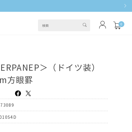
0
ERPANEP＞（ドイツ装）
mm方眼罫
373089
010S4D