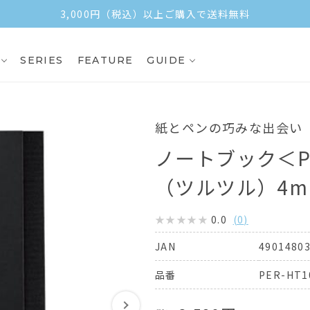
3,000円（税込）以上ご購入で送料無料
SERIES
FEATURE
GUIDE
紙とペンの巧みな出会い
ノートブック＜P
（ツルツル）4
0.0
(
0
)
4901480
JAN
PER-HT1
品番