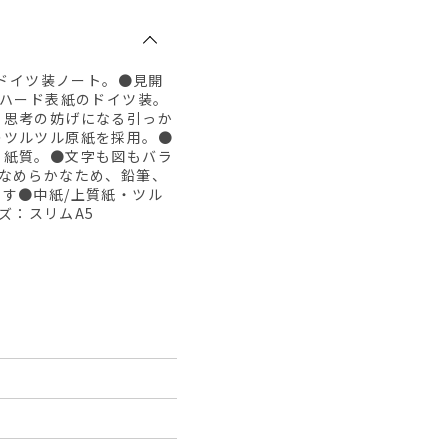
のドイツ装ノート。●見開
るハード表紙のドイツ装。
、思考の妨げになる引っか
のツルツル原紙を採用。●
る紙質。●文字も図もバラ
なめらかなため、鉛筆、
す●中紙/上質紙・ツル
ズ：スリムA5