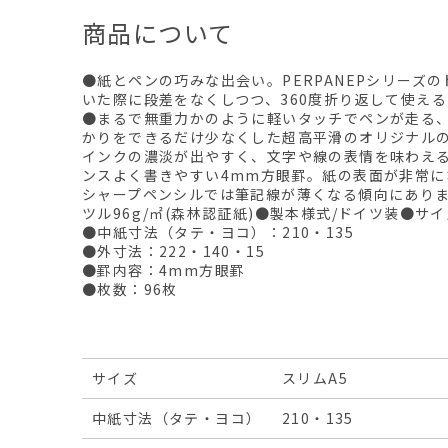
商品について
●紙とペンの巧みな出会い。PERPANEPシリーズ
いた際に段差をなくしつつ、360度折り返して使え
●まるで無重力かのように軽いタッチでペンが走る
かりをできるだけ少なくした超高平滑のオリジナル
インクの濃淡が出やすく、文字や線の表情を味わえ
ンスよく書きやすい4mm方眼罫。紙の表面が非常に
シャープペンシルでは筆記線が薄くなる傾向にありま
ツル96g/㎡(森林認証紙)●製本様式/ドイツ装●サイ
●中紙寸法（タテ・ヨコ）：210・135
●外寸法：222・140・15
●罫内容：4mm方眼罫
●枚数：96枚
サイズ
スリムA5
中紙寸法（タテ・ヨコ）
210・135