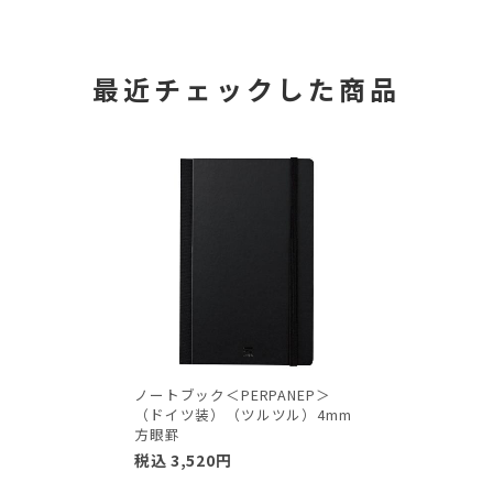
最近チェックした商品
ノートブック＜PERPANEP＞
（ドイツ装）（ツルツル）4mm
方眼罫
税込
3,520
円