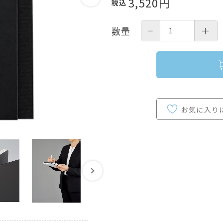
3,520
円
税込
−
＋
数量