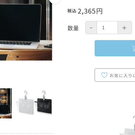
2,365
円
税込
−
＋
数量