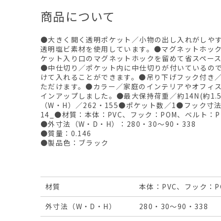
商品について
●大きく開く透明ポケット／小物の出し入れがしや
透明塩ビ素材を使用しています。●マグネットホッ
ケット入り口のマグネットホックを留めて省スペー
●中仕切り／ポケット内に中仕切りが付いているの
けて入れることができます。●吊り下げフック付き
ただけます。●カラー／家庭のインテリアやオフィ
インアップしました。●最大保持荷重／約14N(約1.5
（W・H）／262・155●ポケット数／1●フック寸法
14_●材質：本体：PVC、フック：POM、ベルト：P
●外寸法（W・D・H）：280・30～90・338
●質量：0.146
●製品色：ブラック
材質
本体：PVC、フック：P
外寸法（W・D・H）
280・30～90・338