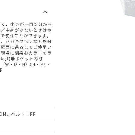
すく、中身が一目で分かる
ク／中身が少ないときはポ
スで使うことができます。
で、ハガキやペンなどを分
／壁面に吊るしてご使用い
ス現場に馴染むカラーをラ
kgf)●ポケット内寸
（W・D・H）54・97・
P
OM、ベルト：PP