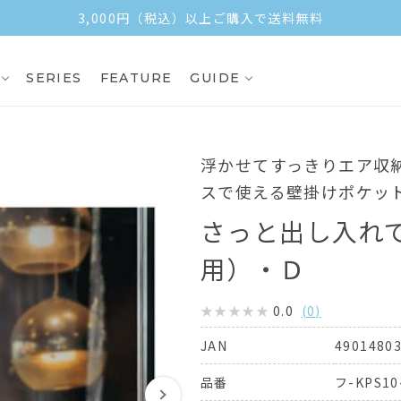
3,000円（税込）以上ご購入で送料無料
SERIES
FEATURE
GUIDE
浮かせてすっきりエア収
スで使える壁掛けポケッ
さっと出し入れ
用）・Ｄ
0.0
(
0
)
4901480
JAN
フ-KPS10
品番