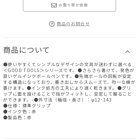
お取り寄せ依頼
商品のお問合せ
商品について
●使いやすくてシンプルなデザインの文具が迷わずに選べる
＜GOOD TOOLS＞シリーズです。●さらさら書けて、発色が
良いゲルインクボールペンです。●先端ボールの回転が安定
する構造になっており、書き出しからスムーズで、均一な線が
書けます。●インク処方の工夫により速く乾きます。●グリ
ップに面を設けることで指がフィットし、安定して握ること
ができます。-●外寸法（軸径・長さ）：φ12･143
●仕様：標準グリップ
●インク色：赤
●製品色：赤