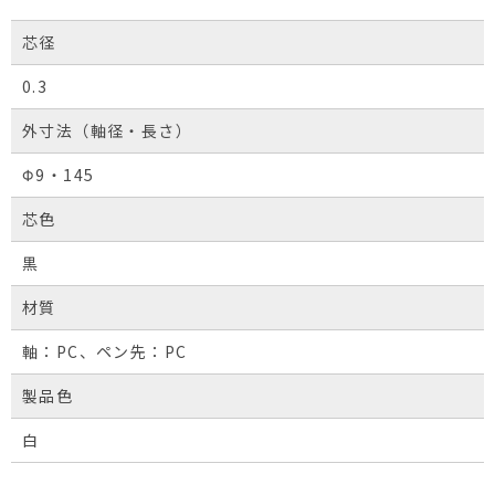
芯径
0.3
外寸法（軸径・長さ）
Φ9・145
芯色
黒
材質
軸：PC、ペン先：PC
製品色
白