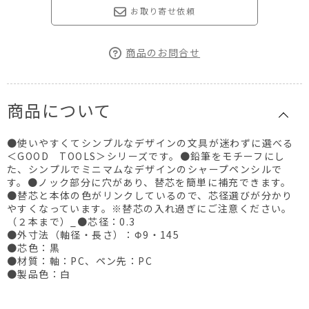
お取り寄せ依頼
商品のお問合せ
商品について
●使いやすくてシンプルなデザインの文具が迷わずに選べる
＜GOOD TOOLS＞シリーズです。●鉛筆をモチーフにし
た、シンプルでミニマムなデザインのシャープペンシルで
す。●ノック部分に穴があり、替芯を簡単に補充できます。
●替芯と本体の色がリンクしているので、芯径選びが分かり
やすくなっています。※替芯の入れ過ぎにご注意ください。
（２本まで）_●芯径：0.3
●外寸法（軸径・長さ）：Φ9・145
●芯色：黒
●材質：軸：PC、ペン先：PC
●製品色：白