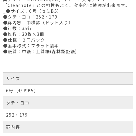
「Clearnote」との相性もよく、効率的に勉強が出来ます。
_●サイズ：6号（セミB5）
●タテ・ヨコ：252・179
●罫内容：中横罫（ドット入り）
●行数：35行
●枚数：30枚×3冊
●仕様：３冊パック
●製本様式：フラット製本
●紙質：中紙：上質紙(森林認証紙)
サイズ
6号（セミB5）
タテ・ヨコ
252・179
罫内容