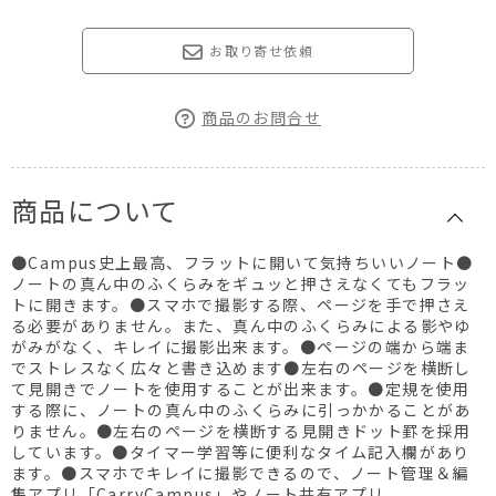
お取り寄せ依頼
商品のお問合せ
商品について
●Campus史上最高、フラットに開いて気持ちいいノート●
ノートの真ん中のふくらみをギュッと押さえなくてもフラッ
トに開きます。●スマホで撮影する際、ページを手で押さえ
る必要がありません。また、真ん中のふくらみによる影やゆ
がみがなく、キレイに撮影出来ます。●ページの端から端ま
でストレスなく広々と書き込めます●左右のページを横断し
て見開きでノートを使用することが出来ます。●定規を使用
する際に、ノートの真ん中のふくらみに引っかかることがあ
りません。●左右のページを横断する見開きドット罫を採用
しています。●タイマー学習等に便利なタイム記入欄があり
ます。●スマホでキレイに撮影できるので、ノート管理＆編
集アプリ「CarryCampus」やノート共有アプリ