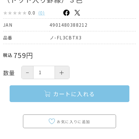
0.0
(
0
)
4901480388212
JAN
ノ-FL3CBTX3
品番
759
円
税込
−
＋
数量
カートに入れる