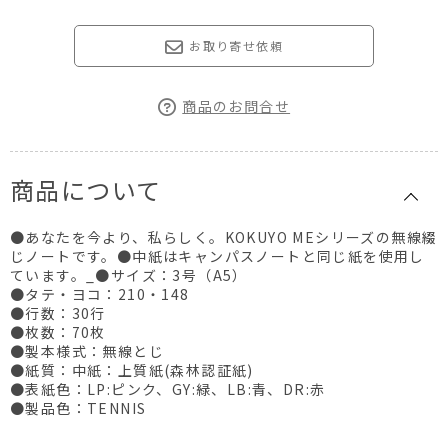
お取り寄せ依頼
商品のお問合せ
商品について
●あなたを今より、私らしく。KOKUYO MEシリーズの無線綴
じノートです。●中紙はキャンパスノートと同じ紙を使用し
ています。_●サイズ：3号（A5）
●タテ・ヨコ：210・148
●行数：30行
●枚数：70枚
●製本様式：無線とじ
●紙質：中紙：上質紙(森林認証紙)
●表紙色：LP:ピンク、GY:緑、LB:青、DR:赤
●製品色：TENNIS