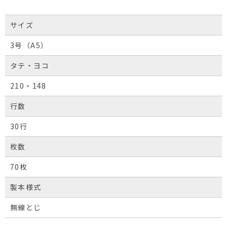
サイズ
3号（A5）
タテ・ヨコ
210・148
行数
30行
枚数
70枚
製本様式
無線とじ