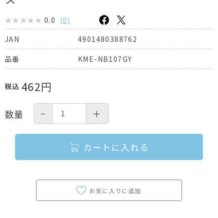
0.0
(
0
)
4901480388762
JAN
KME-NB107GY
品番
462
円
税込
−
＋
数量
カートに入れる