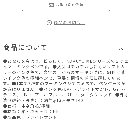
お取り寄せ依頼
商品のお問合せ
商品について
●あなたを今より、私らしく。KOKUYO MEシリーズの２ウェ
イマーキングペンです。●太側はチカチカしにくいソフトカ
ラーのインク色で、文字の上からのマーキングに、細側は濃
いインク色の極細ペンで、重要な情報のメモに適していま
す。●1本で2種類のマーキングができるので、ペンケースが
かさばりません。●インク色/LP･･･ブライトサンド、GY･･･
テニス、LB･･･プールブルー、DR･･･タータンレッド_●外寸
法（軸径・長さ）：軸径φ13×長さ142
●仕様：中字角芯/極細
●材質：軸・キャップ：PP
●製品色：ブライトサンド