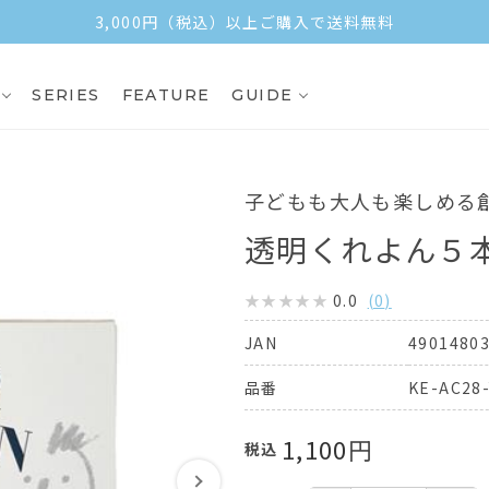
3,000円（税込）以上ご購入で送料無料
SERIES
FEATURE
GUIDE
子どもも大人も楽しめる
透明くれよん５
0.0
(
0
)
4901480
JAN
KE-AC28
品番
1,100
円
税込