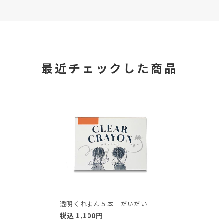
最近チェックした商品
透明くれよん５本 だいだい
税込
1,100
円