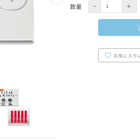
−
＋
数量