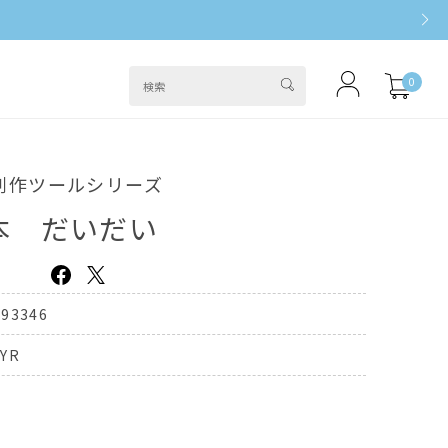
0
創作ツールシリーズ
本 だいだい
393346
-YR