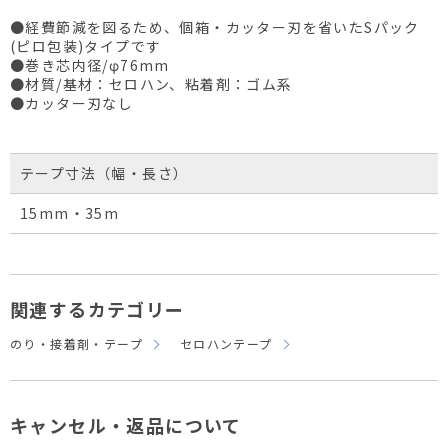
●経費節減を図るため、個箱・カッター刃を省いたSパック
(ピロ包装)タイプです
●巻き芯内径/φ76mm
●材質/基材：セロハン、粘着剤：ゴム系
●カッター刃なし
テープ寸法（幅・長さ）
15mm・35m
関連するカテゴリー
のり・接着剤・テープ
セロハンテープ
キャンセル・返品について