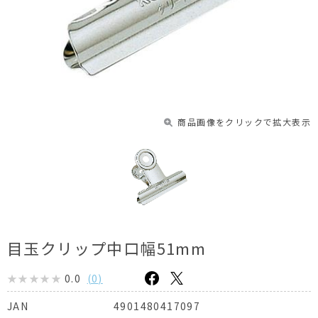
商品画像をクリックで拡大表示
目玉クリップ中口幅51mm
0.0
(
0
)
4901480417097
JAN