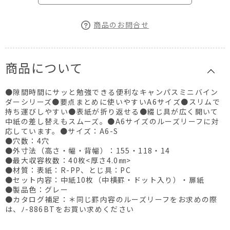
商品のお問合せ
商品について
●隙間時間にサッと勉強できる便利なキャンパスミニバイン
ダーシリーズ●要点まとめに使いやすいA6サイズ●スリムで
持ち運びしやすい●表紙が折り返せる●綴じ具が広く開いて
中紙の差し替えもスムーズ。●A6サイズのルーズリーフに対
応しています。●サイズ：A6-S
●穴数：4穴
●外寸法（高さ・幅・背幅）：155・118・14
●最大収容枚数：40枚<厚さ4.0㎜>
●材質：表紙：R-PP、とじ具：PC
●セット内容：中紙10枚（中横罫・ドット入り）・扉紙
●製品色：グレー
●カタログ補足：＊同じ罫内容のルーズリーフをお求めの際
は、ﾉ-886BTをお買い求めください