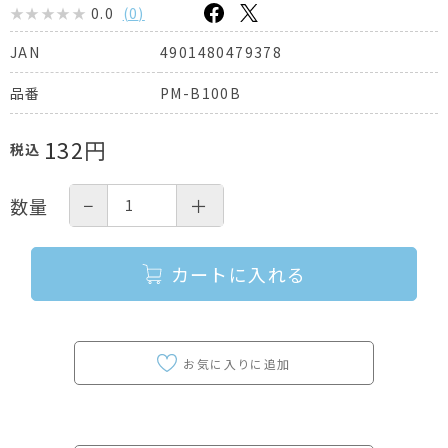
0.0
(
0
)
4901480479378
JAN
PM-B100B
品番
132
円
税込
−
＋
数量
カートに入れる