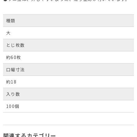
種類
大
とじ枚数
約60枚
口幅寸法
約18
入り数
100個
関連するカテゴリー