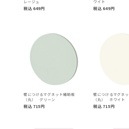
レージュ
ワイト
税込
649
円
税込
649
円
壁につけるマグネット補助板
壁につけるマグネ
（丸） グリーン
（丸） ホワイト
税込
715
円
税込
715
円