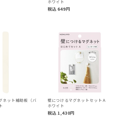
ホワイト
税込
649
円
グネット補助板（バ
壁につけるマグネットセットＡ
ト
ホワイト
税込
1,430
円