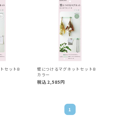
ットセットB
壁につけるマグネットセットB
カラー
税込
2,585
円
1