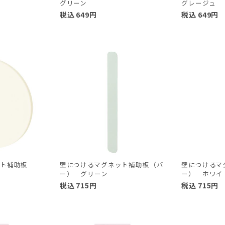
グリーン
グレージュ
税込
649
円
税込
649
円
ット補助板
壁につけるマグネット補助板（バ
壁につけるマ
ー） グリーン
ー） ホワイ
税込
715
円
税込
715
円