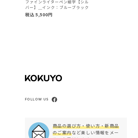
ファインライターペン細字【シル
バー】＿インク：ブルーブラック
税込
5,500
円
FOLLOW US
商品の選び方・使い方・新商品
のご案内
など楽しい情報をメー