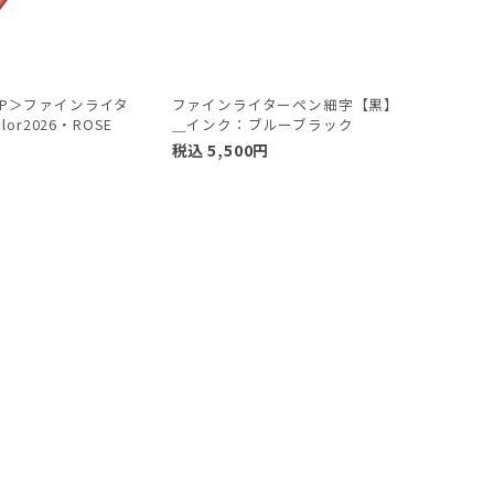
 WP＞ファインライタ
ファインライターペン細字【黒】
olor2026・ROSE
＿インク：ブルーブラック
税込
5,500
円
円