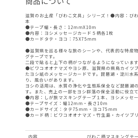
商品について
滋賀のお土産「びわこ文具」シリーズ！●内容：び
本
●テープ幅・長さ：12mmX10m
●内容：ヨシメッセージカード５柄各1枚
●カードタテ・ヨコ：75X75mm
●滋賀県を巡る様々な旅のシーンや、代表的な特産
グテープです。
二段で貼ると上下の柄がつながるようになっていま
●ビワコオオナマズやヨシ原、滋賀県の県鳥カイツ
たヨシ紙のメッセージカードです。琵琶湖・淀川水
り、風合いがあります。
ヨシの活用は、水質の浄化や生態系保全など琵琶湖
す。また、売上の一部をヨシ群落の保全活動に役立
●内容：しが旅マスキングテープ１本、ヨシメッセ
●テープサイズ：幅12mm・長さ10m
●カードサイズ：タテ75mm・ヨコ75mm
●カード柄：ビワコオオナマズ・竹生島・カイツブ
内容
びわこ柄マスキングテ