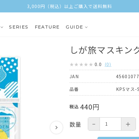
3,000円（税込）以上ご購入で送料無料
SERIES
FEATURE
GUIDE
しが旅マスキン
0.0
(
0
)
4560107
JAN
KPSマス-S
品番
440
円
税込
−
＋
数量