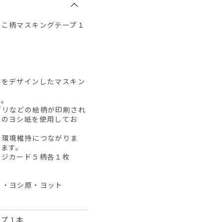
わこ柄マスキングテープ１
物をデザインしたマスキン
す。
ブリなどの絵柄が印刷され
系のヨシ紙を使用してお
の環境維持につながりま
てます。
ージカード５柄各１枚
リ・ヨシ原・ヨット
ープ１本