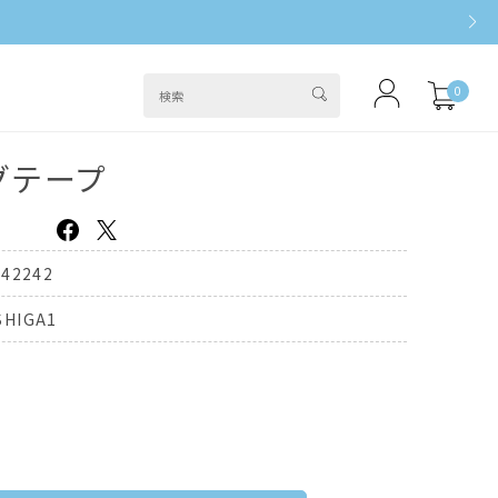
0
グテープ
742242
HIGA1