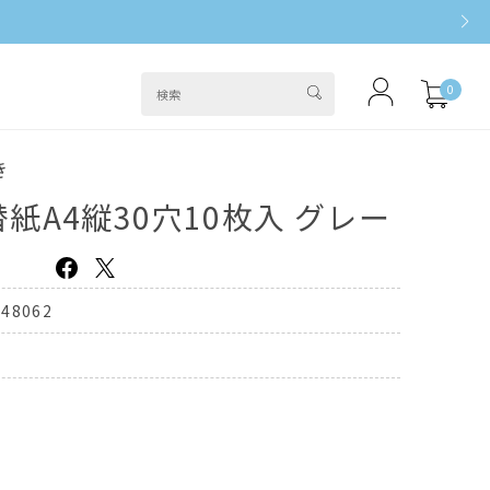
0
き
紙A4縦30穴10枚入 グレー
048062
M