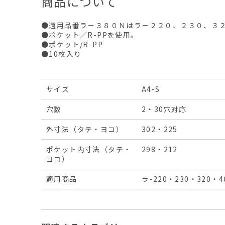
商品について
●適用品番ラ－３８０Ｎはラ－２２０、２３０、３
●ポケット／R-PPを使用。
●ポケット/R-PP
●10枚入り
サイズ
A4-S
穴数
2・30穴対応
外寸法（タテ・ヨコ）
302・225
ポケット内寸法（タテ・
298・212
ヨコ）
適用商品
ラ-220・230・320・