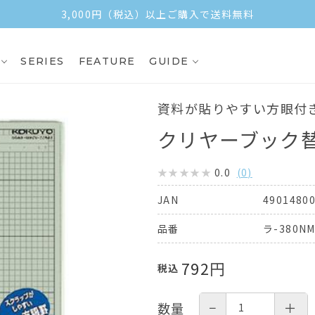
3,000円（税込）以上ご購入で送料無料
SERIES
FEATURE
GUIDE
資料が貼りやすい方眼付
クリヤーブック替
0.0
(
0
)
4901480
JAN
ラ-380N
品番
792
円
税込
−
＋
数量