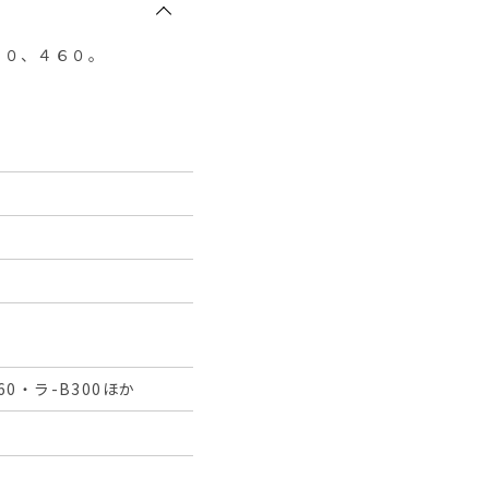
２０、４６０。
460・ラ-B300ほか