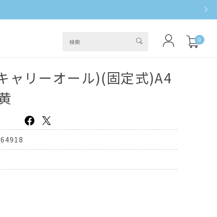
0
キャリーオール)(固定式)A4
黄
064918