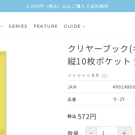
3,000円（税込）以上ご購入で送料無料
SERIES
FEATURE
GUIDE
クリヤーブック(
縦10枚ポケット 
0.0
(
0
)
4901480
JAN
ラ-2Y
品番
572
円
税込
−
＋
数量