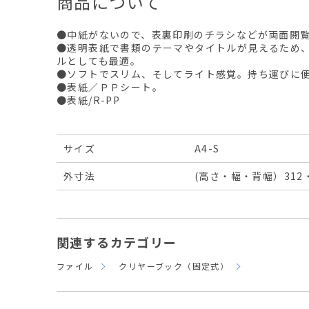
商品について
●中紙がないので、表裏印刷のチラシなどが両面閲
●透明表紙で書類のテーマやタイトルが見えるため
ルとしても最適。
●ソフトでスリム、そしてライト感覚。持ち運びに
●表紙／ＰＰシート。
●表紙/R-PP
サイズ
A4-S
外寸法
(高さ・幅・背幅）312・
関連するカテゴリー
ファイル
クリヤーブック（固定式）