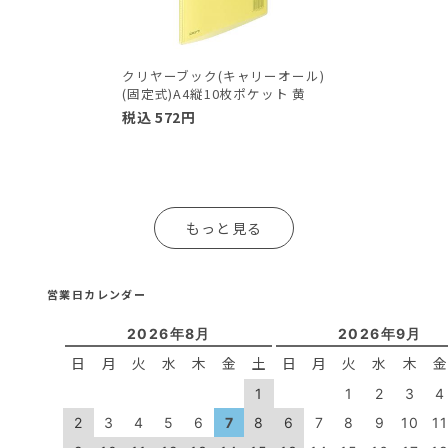
クリヤーブック(キャリーオール)
(固定式)A4縦10枚ポケット 黄
税込
572
円
もっと見る
営業日カレンダー
2026年8月
2026年9月
日
月
火
水
木
金
土
日
月
火
水
木
1
1
2
3
4
2
3
4
5
6
7
8
6
7
8
9
10
1