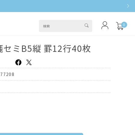
0
セミB5縦 罫12行40枚
077208