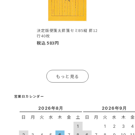
決定版便箋太罫箋セミB5縦 罫12
行40枚
税込
583
円
もっと見る
営業日カレンダー
2026年8月
2026年9月
日
月
火
水
木
金
土
日
月
火
水
木
1
1
2
3
4
2
3
4
5
6
7
8
6
7
8
9
10
1