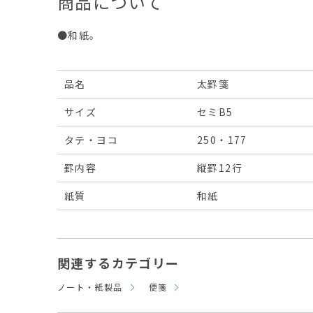
商品について
●和紙。
品名
太罫箋
サイズ
セミB5
タテ・ヨコ
250・177
罫内容
縦罫12行
紙質
和紙
関連するカテゴリー
ノート・紙製品
便箋