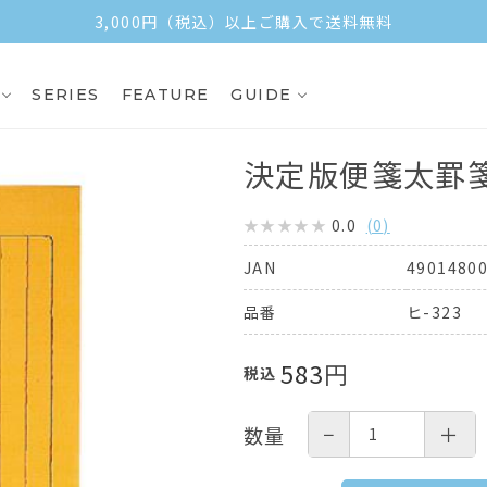
3,000円（税込）以上ご購入で送料無料
SERIES
FEATURE
GUIDE
決定版便箋太罫箋
0.0
(
0
)
4901480
JAN
ヒ-323
品番
583
円
税込
−
＋
数量