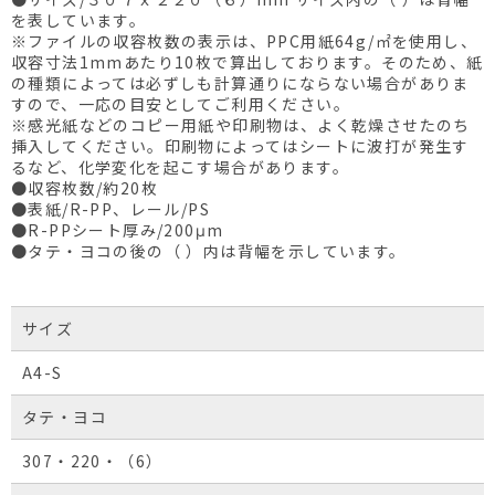
を表しています。
※ファイルの収容枚数の表示は、PPC用紙64g/㎡を使用し、
収容寸法1mmあたり10枚で算出しております。そのため、紙
の種類によっては必ずしも計算通りにならない場合がありま
すので、一応の目安としてご利用ください。
※感光紙などのコピー用紙や印刷物は、よく乾燥させたのち
挿入してください。印刷物によってはシートに波打が発生す
るなど、化学変化を起こす場合があります。
●収容枚数/約20枚
●表紙/R-PP、レール/PS
●R-PPシート厚み/200μm
●タテ・ヨコの後の（ ）内は背幅を示しています。
サイズ
A4-S
タテ・ヨコ
307・220・（6）