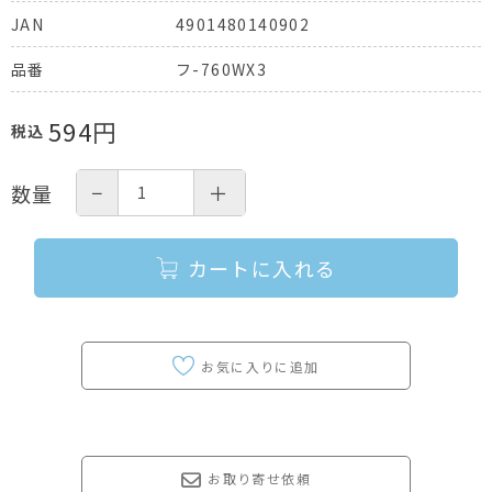
4901480140902
JAN
フ-760WX3
品番
594
円
税込
−
＋
数量
カートに入れる
お取り寄せ依頼