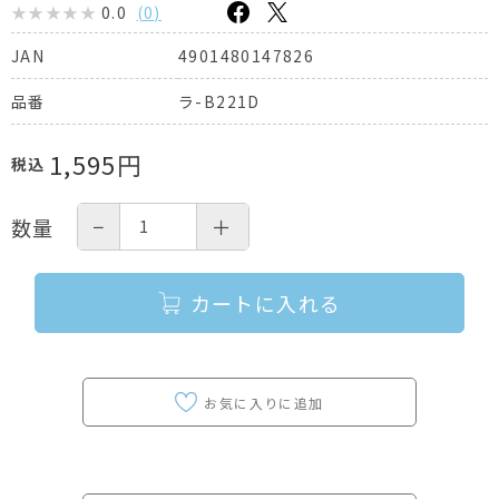
0.0
(
0
)
4901480147826
JAN
ラ-B221D
品番
1,595
円
税込
−
＋
数量
カートに入れる