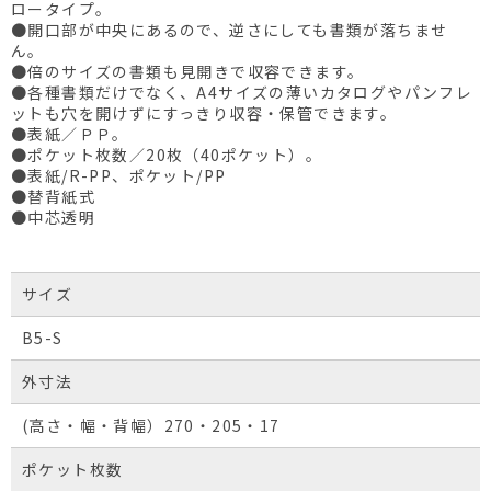
ロータイプ。
●開口部が中央にあるので、逆さにしても書類が落ちませ
ん。
●倍のサイズの書類も見開きで収容できます。
●各種書類だけでなく、A4サイズの薄いカタログやパンフレ
ットも穴を開けずにすっきり収容・保管できます。
●表紙／ＰＰ。
●ポケット枚数／20枚（40ポケット）。
●表紙/R-PP、ポケット/PP
●替背紙式
●中芯透明
サイズ
B5-S
外寸法
(高さ・幅・背幅）270・205・17
ポケット枚数