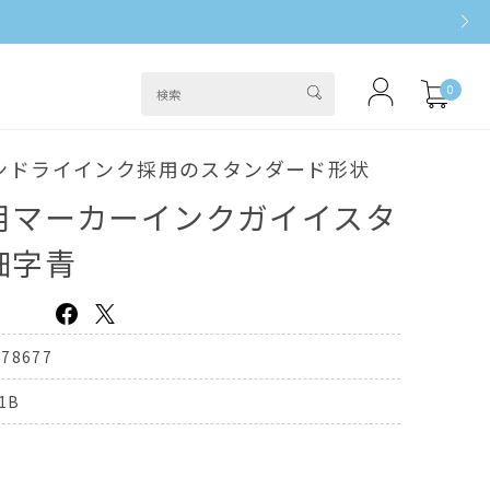
0
ンドライインク採用のスタンダード形状
用マーカーインクガイイスタ
細字青
178677
1B