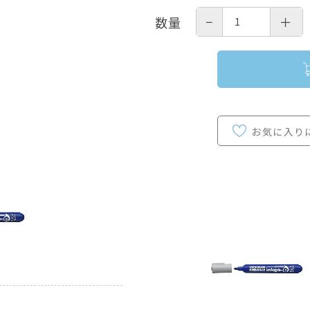
−
＋
数量