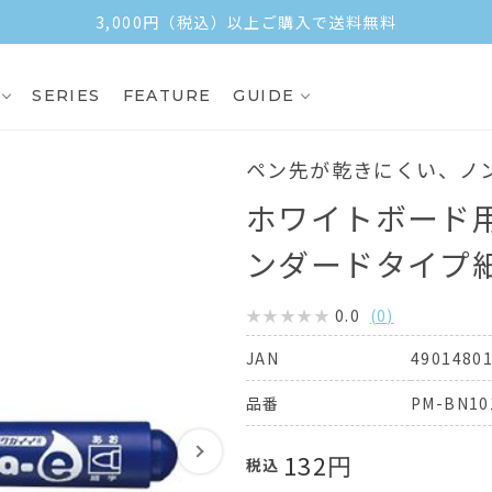
3,000円（税込）以上ご購入で送料無料
SERIES
FEATURE
GUIDE
ペン先が乾きにくい、ノ
ホワイトボード
ンダードタイプ
0.0
(
0
)
4901480
JAN
PM-BN10
品番
132
円
税込