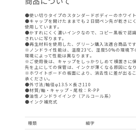
商品について
●使い切りタイプのスタンダードボディーのホワイ
●キャップを開けたままでも２日間ペン先が乾きに
使用しています。
●かすれにくく濃いインクなので、コピー黒板で認
きれいに写ります。
●再生材料を使用した、グリーン購入法適合商品で
※ノンドライ性能は、温度23℃、湿度50%の環境
環境によって性能は異なります。
※ご使用後は、キャップをしっかりしめて横置きに
先を上にしての保管は、インクが薄くなる原因にな
※ホワイトボードの板面により、消去性に差が出る
承ください。
●外寸法/軸径φ13.5×長さ110
●材質/軸・キャップ・尾栓：R-PP
●油性ノンドライインク（アルコール系）
●インク補充式
種類
細字