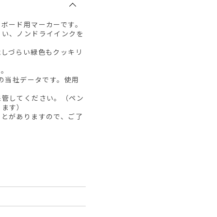
トボード用マーカーです。
くい、ノンドライインクを
識しづらい緑色もクッキリ
す。
下の当社データです。使用
保管してください。（ペン
ります）
ことがありますので、ご了