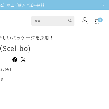
0
新しいパッケージを採用！
el-bo)
238661
3D