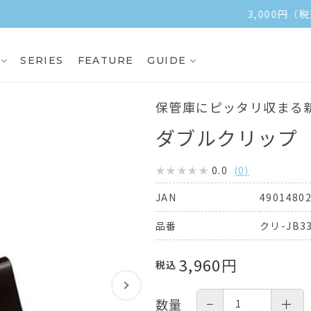
3,000円（税込）以上ご購入で送料無料
SERIES
FEATURE
GUIDE
保管庫にピッタリ収まる
ダブルクリップ（Sc
0.0
(
0
)
4901480
JAN
クリ-JB3
品番
3,960
円
税込
−
＋
数量