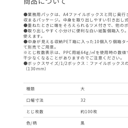
商品について
●業務用パックは、A4ファイルボックスと同じ奥行
収まるパッケージ。中身を取り出しやすい引き出し
●重ねたときに端をそろえられるツメ付きで、他の
●取り出しやすく小分けに便利な白い紙製個箱入り
使えます。
●中身が見える収納PET箱に入った10個入り個箱
て別売でご用意。
※とじ枚数表示は、PPC用紙64g/㎡を使用時の数
干少なくなることがありますのでご注意ください。
●ボックスサイズ/1/2ボックス：ファイルボックスの
（130mm）
種類
大
口幅寸法
32
とじ枚数
約100枚
色/柄
黒