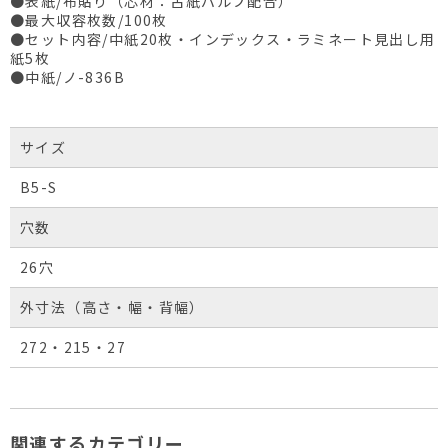
●表紙/布貼り（芯材：古紙パルプ配合）
●最大収容枚数/100枚
●セット内容/中紙20枚・インデックス・ラミネート見出し用
紙5枚
●中紙/ノ-836B
サイズ
B5-S
穴数
26穴
外寸法（高さ・幅・背幅）
272・215・27
関連するカテゴリー