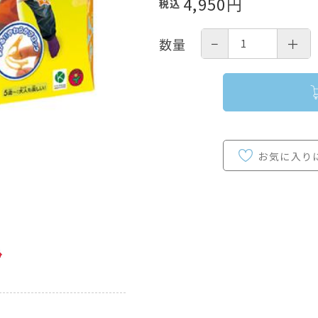
4,950
円
税込
−
＋
数量