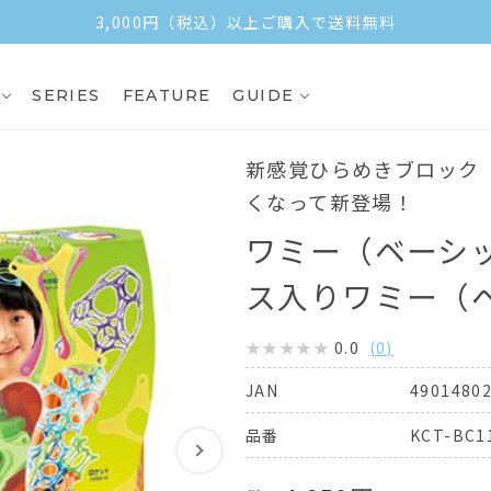
3,000円（税込）以上ご購入で送料無料
SERIES
FEATURE
GUIDE
新感覚ひらめきブロック
くなって新登場！
ワミー（ベーシッ
ス入りワミー（
0.0
(
0
)
4901480
JAN
KCT-BC1
品番