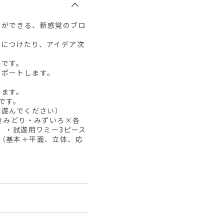
方ができる、新感覚のブロ
身につけたり、アイデア次
りです。
サポートします。
います。
です。
に遊んでください）
きみどり・みずいろ×各
）・試遊用ワミー3ピース
（基本＋平面、立体、応