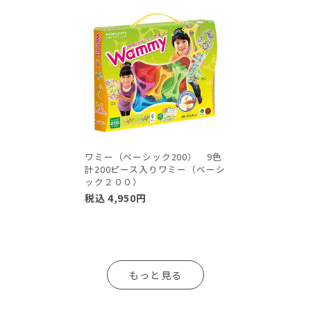
ワミー（ベーシック200） 9色
計200ピース入りワミー（ベーシ
ック２００）
税込
4,950
円
もっと見る