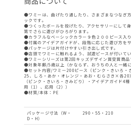
商品について
●ワミーは、曲げたり通したり、さまざまなつなぎ
ックです。
●つくったボールを投げたり、アクセサリーにして
第でさらに遊びがひろがります。
●カラフルなベーシックカラー９色２００ピース入
●付属のアイデアガイドが、段階に応じた遊び方を
●パッケージは片付けやすい引き出し式です。
●店頭でワミーに触れるよう、試遊ピースが付いて
●ワミーシリーズは第2回キッズデザイン賞受賞商品
●対象年齢/5歳以上（かならず、おうちの人と一緒
●セット内容/ワミー200ピース（ピンク・きいろ・
25、しろ・あか・オレンジ・あお・むらさき×各20
（ピンク・きいろ・きみどり）・アイデアガイド4種
用（1）、応用（2））
●材質/本体：PE
パッケージ寸法（W・
290・55・210
D・H）