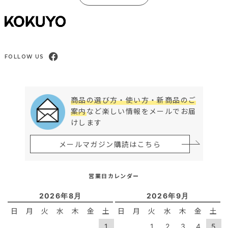
FOLLOW US
商品の選び方・使い方・新商品のご
案内
など楽しい情報をメールでお届
けします
メールマガジン購読はこちら
営業日カレンダー
2026年8月
2026年9月
日
月
火
水
木
金
土
日
月
火
水
木
金
土
1
1
2
3
4
5