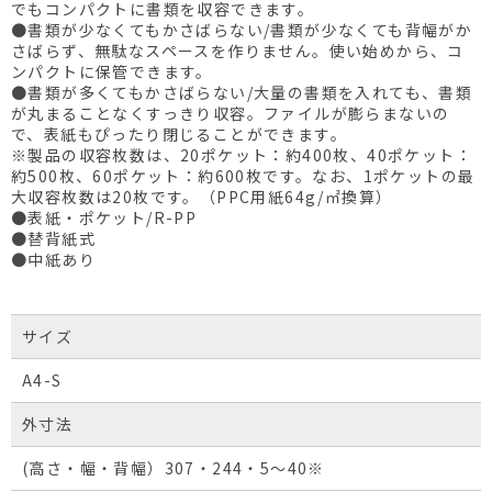
でもコンパクトに書類を収容できます。
●書類が少なくてもかさばらない/書類が少なくても背幅がか
さばらず、無駄なスペースを作りません。使い始めから、コ
ンパクトに保管できます。
●書類が多くてもかさばらない/大量の書類を入れても、書類
が丸まることなくすっきり収容。ファイルが膨らまないの
で、表紙もぴったり閉じることができます。
※製品の収容枚数は、20ポケット：約400枚、40ポケット：
約500枚、60ポケット：約600枚です。なお、1ポケットの最
大収容枚数は20枚です。（PPC用紙64g/㎡換算）
●表紙・ポケット/R-PP
●替背紙式
●中紙あり
サイズ
A4-S
外寸法
(高さ・幅・背幅）307・244・5～40※