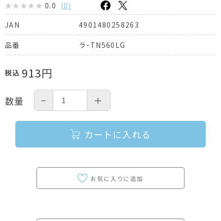
0.0
(
0
)
4901480258263
JAN
ラ-TN560LG
品番
913
円
税込
−
＋
数量
カートに入れる