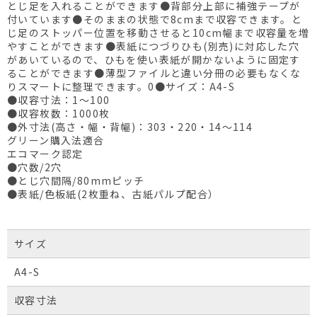
とじ足を入れることができます●背部分上部に補強テープが
付いています●そのままの状態で8cmまで収容できます。と
じ足のストッパー位置を移動させると10cm幅まで収容量を増
やすことができます●表紙につづりひも(別売)に対応した穴
があいているので、ひもを使い表紙が開かないように固定す
ることができます●薄型ファイルと違い分冊の必要もなくな
りスマートに整理できます。0●サイズ：A4-S
●収容寸法：1～100
●収容枚数：1000枚
●外寸法(高さ・幅・背幅)：303・220・14～114
グリーン購入法適合
エコマーク認定
●穴数/2穴
●とじ穴間隔/80mmピッチ
●表紙/色板紙(2枚重ね、古紙パルプ配合）
サイズ
A4-S
収容寸法