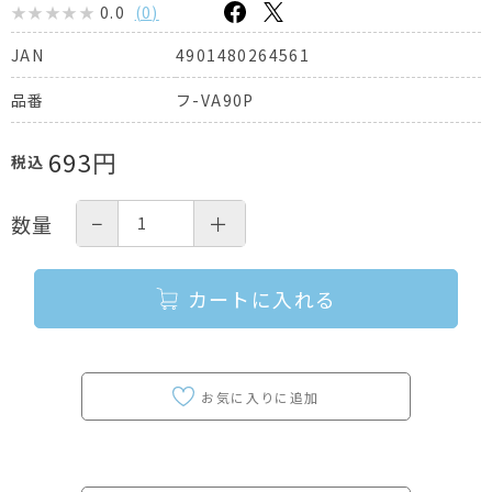
0.0
(
0
)
4901480264561
JAN
フ-VA90P
品番
693
円
税込
−
＋
数量
カートに入れる