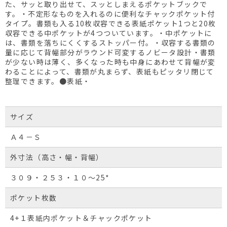
た、サッと取り出せて、スッとしまえるポケットブックで
す。・不定形なものを入れるのに便利なチャックポケット付
タイプ。書類も入る10枚収容できる表紙ポケット1つと20枚
収容できる中ポケットが4つついています。・中ポケットに
は、書類を落ちにくくするストッパー付。・収容する書類の
量に応じて背幅部分がラウンド可変するノビータ設計・書類
が少ない時は薄く、多くなった時も中身にあわせて背幅が変
わることによって、書類が丸まらず、表紙もピッタリ閉じて
整理できます。●表紙・
サイズ
Ａ４－Ｓ
外寸法（高さ・幅・背幅）
３０９・２５３・１０～25*
ポケット枚数
4+１表紙内ポケット＆チャックポケット