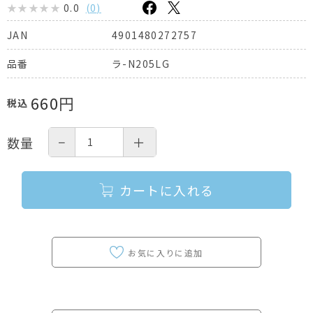
0.0
(
0
)
4901480272757
JAN
ラ-N205LG
品番
660
円
税込
−
＋
数量
カートに入れる