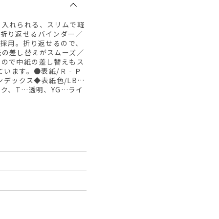
り入れられる、スリムで軽
●折り返せるバインダー／
を採用。折り返せるので、
紙の差し替えがスムーズ／
るので中紙の差し替えもス
ています。●表紙/Ｒ‐Ｐ
ンデックス◆表紙色/LB…
ク、T…透明、YG…ライ