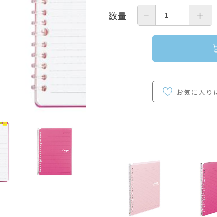
−
＋
数量