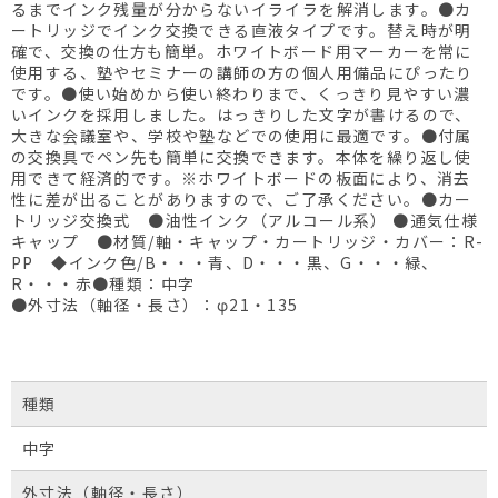
るまでインク残量が分からないイライラを解消します。●カ
ートリッジでインク交換できる直液タイプです。替え時が明
確で、交換の仕方も簡単。ホワイトボード用マーカーを常に
使用する、塾やセミナーの講師の方の個人用備品にぴったり
です。●使い始めから使い終わりまで、くっきり見やすい濃
いインクを採用しました。はっきりした文字が書けるので、
大きな会議室や、学校や塾などでの使用に最適です。●付属
の交換具でペン先も簡単に交換できます。本体を繰り返し使
用できて経済的です。※ホワイトボードの板面により、消去
性に差が出ることがありますので、ご了承ください。●カー
トリッジ交換式 ●油性インク（アルコール系） ●通気仕様
キャップ ●材質/軸・キャップ・カートリッジ・カバー：R-
PP ◆インク色/B・・・青、D・・・黒、G・・・緑、
R・・・赤●種類：中字
●外寸法（軸径・長さ）：φ21・135
種類
中字
外寸法（軸径・長さ）