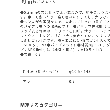
商品について
●0.5mmの芯と比べて太い芯なので、鉛筆のよう
す。●早く書いたり、強く書いたりしても、太芯な
●ペン先が金属製なので、安定してしっかり書くこ
のパイプは安心の収納式です。●グリップ先端部は
リップ後ろ側はゆったり持てる円形。滑りにくいラ
ットやノートなどに挟んで持ち歩きやすい、クリッ
し消しゴム付きです。※本製品にはHB芯が2本入っ
コ50×タテ197●パイプスライド●材質/軸：PC、
プ：ABS●外寸法（軸径・長さ）：φ10.5・143
●芯径：0.7
外寸法（軸径・長さ）
φ10.5・143
芯径
0.7
関連するカテゴリー