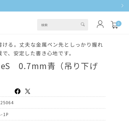
0
書ける。丈夫な金属ペン先としっかり握れ
載で、安定した書き心地です。
eS 0.7mm青（吊り下げ
325064
B-1P