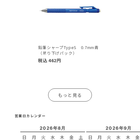
鉛筆シャープTypeS 0.7mm青
（吊り下げパック）
税込
462
円
もっと見る
営業日カレンダー
2026年8月
2026年9月
日
月
火
水
木
金
土
日
月
火
水
木