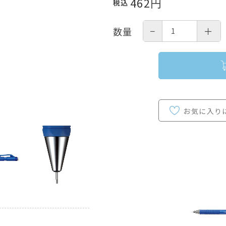
462
円
税込
−
＋
数量