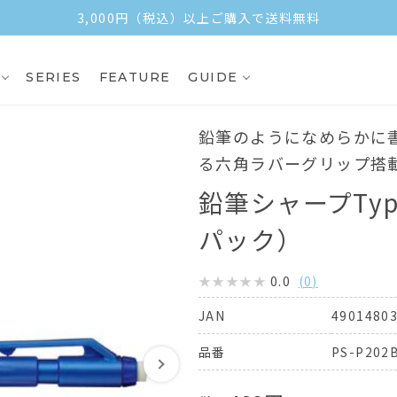
3,000円（税込）以上ご購入で送料無料
SERIES
FEATURE
GUIDE
鉛筆のようになめらかに
る六角ラバーグリップ搭
鉛筆シャープTyp
パック）
0.0
(
0
)
4901480
JAN
PS-P202
品番