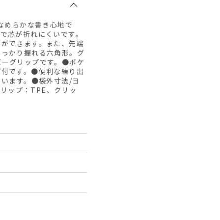
ななめらかな書き心地で
ので芯が折れにくいです。
とができます。また、先端
しっかり握れる六角形。グ
バーグリップです。●ポケ
プ付です。●便利な繰り出
ています。●袋外寸法/ヨ
グリップ：TPE、クリッ