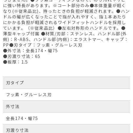
に強い特長があります。※コート部分のみ●本体重量が軽く
なり(※従来品比)、持ったときの負担が軽減されます。●ハン
ドルの幅が広くなったことで指が入れやすく、指１本あたり
にかかる負担が軽減されるワイドフィットハンドルを採用し
ています。（※従来品比）●左右対称形のハンドルです。●
薄型キャップ付属 ●材質/刃部：ステンレス、ハンドル部(外
側)：R-ABS、ハンドル部(内側)：エラストマー、キャップ：
PP●刃タイプ：フッ素・グルーレス刃
●外寸法：全長174・幅75
●刃渡り寸法：65
●板厚：1.5
刃タイプ
フッ素・グルーレス刃
外寸法
全長174・幅75
刃渡り寸法