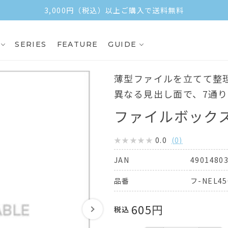
3,000円（税込）以上ご購入で送料無料
SERIES
FEATURE
GUIDE
薄型ファイルを立てて整
異なる見出し面で、7通
ファイルボックス
0.0
(
0
)
4901480
JAN
フ-NEL4
品番
605
円
税込