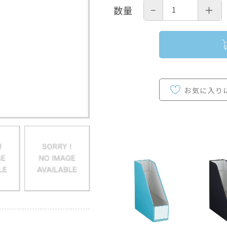
−
＋
数量