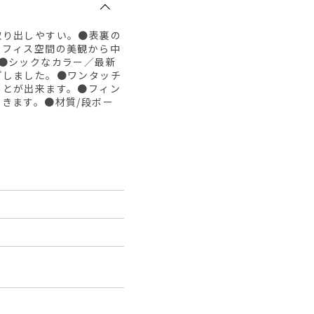
取り出しやすい。●表裏の
オフィス空間の美観から中
●シックなカラー／最新
プしました。●ワンタッチ
ことが出来ます。●フィン
きます。●材質/段ボー