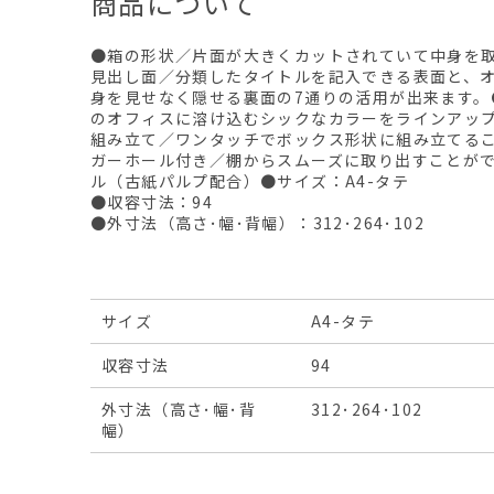
商品について
●箱の形状／片面が大きくカットされていて中身を
見出し面／分類したタイトルを記入できる表面と、
身を見せなく隠せる裏面の7通りの活用が出来ます。
のオフィスに溶け込むシックなカラーをラインアッ
組み立て／ワンタッチでボックス形状に組み立てる
ガーホール付き／棚からスムーズに取り出すことがで
ル（古紙パルプ配合）●サイズ：A4-タテ
●収容寸法：94
●外寸法（高さ･幅･背幅）：312･264･102
サイズ
A4-タテ
収容寸法
94
外寸法（高さ･幅･背
312･264･102
幅）