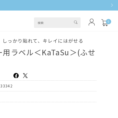
0
！しっかり貼れて、キレイにはがせる
用ラベル＜KaTaSu＞(ふせ
333342
B