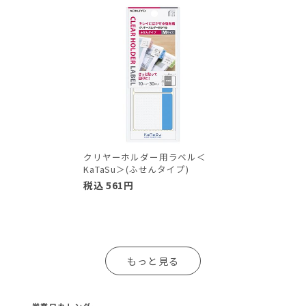
クリヤーホルダー用ラベル＜
KaTaSu＞(ふせんタイプ)
税込
561
円
もっと見る