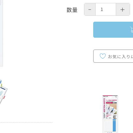
−
＋
数量