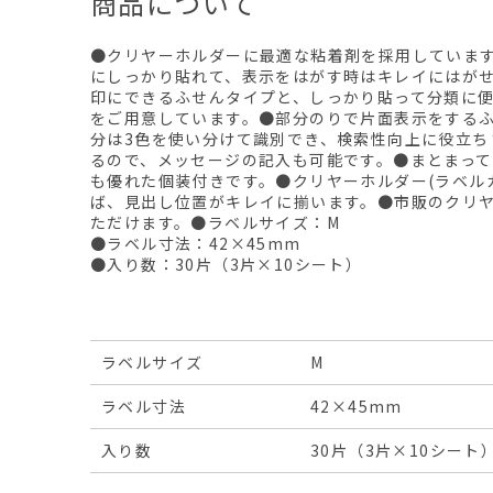
商品について
●クリヤーホルダーに最適な粘着剤を採用していま
にしっかり貼れて、表示をはがす時はキレイにはが
印にできるふせんタイプと、しっかり貼って分類に
をご用意しています。●部分のりで片面表示をする
分は3色を使い分けて識別でき、検索性向上に役立ち
るので、メッセージの記入も可能です。●まとまっ
も優れた個装付きです。●クリヤーホルダー
(ラベル
ば、見出し位置がキレイに揃います。●市販のクリ
ただけます。●ラベルサイズ：M
●ラベル寸法：42×45mm
●入り数：30片（3片×10シート）
ラベルサイズ
M
ラベル寸法
42×45mm
入り数
30片（3片×10シート