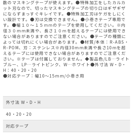
数のマスキングテープが使えます。●特殊加工をしたカルカ
ット刃なので、切ったマスキングテープの切り口はギザギザ
にならずまっすぐキレイです。●特殊加工刃はケガをしにく
い設計です。●刃は交換できません。●小巻きテープ専用で
す。●幅１０～１５ｍｍのテープを使用してください。※内
径３０mm未満や、長さ１０ｍを超えるテープには使用でき
ない場合がありますのでご注意ください。●テープの種類に
よっては切れにくい場合があります。●材質/本体：R-ABS・
R-POM、刃：ステンレス※内径30mm未満や長さ10mを超
えるテープには使用できない場合がありますのでご注意くだ
さい。※テープは付属しておりません。◆製品色/LB…ライト
ブルー、LP…ライトピンク、W…ホワイト●外寸法 W・D・
H：40・20・20
●対応テープ：幅10～15mm/小巻き用
外寸法 W・D・H
40・20・20
対応テープ