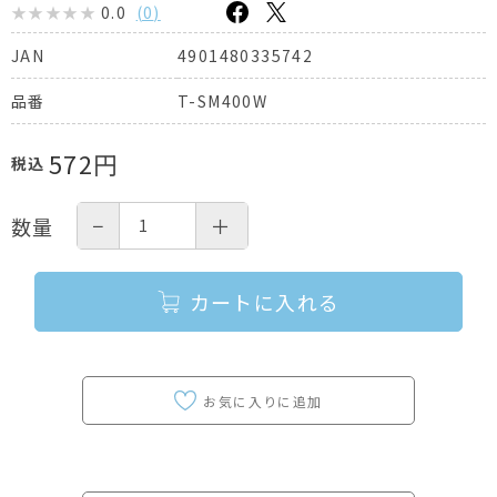
0.0
(
0
)
4901480335742
JAN
T-SM400W
品番
572
円
税込
−
＋
数量
カートに入れる